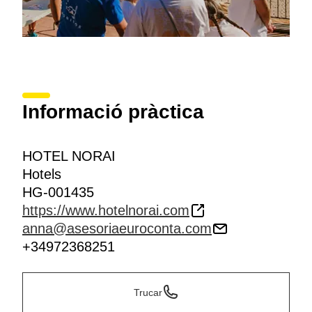
Informació pràctica
HOTEL NORAI
Hotels
HG-001435
https://www.hotelnorai.com
anna@asesoriaeuroconta.com
+34972368251
Trucar