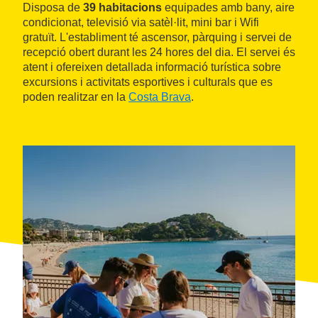
Disposa de
39 habitacions
equipades amb bany, aire
condicionat, televisió via satèl·lit, mini bar i Wifi
gratuït. L'establiment té ascensor, pàrquing i servei de
recepció obert durant les 24 hores del dia. El servei és
atent i ofereixen detallada informació turística sobre
excursions i activitats esportives i culturals que es
poden realitzar en la
Costa Brava
.