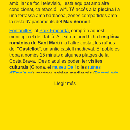
amb llar de foc i televisió, i està equipat amb aire
condicionat, calefacció i wifi. Té accés a la
piscina
i a
una terrassa amb barbacoa, zones compartides amb
la resta d'apartaments del
Mas Vermell.
Fontanilles
, al
Baix Empordà
, comprèn aquest
municipi i el de Llabià. A l'extrem nord hi ha l'
església
romànica de Sant Martí
i, a l'altre costat, les ruïnes
del
"Castellot"
, un antic castell medieval. El poble es
troba a només 15 minuts d'algunes platges de la
Costa Brava. Des d'aquí es poden fer
visites
culturals
(Girona, el
museu Dalí
o les
ruïnes
d'Empúries
), recórrer
pobles medievals
(
Peratallada
,
Ullastret, Pals, Monells, etc.) o fer excursions a
Llegir més
paratges naturals
(les Illes Medes o la
zona
volcànica de la Garrotxa
).