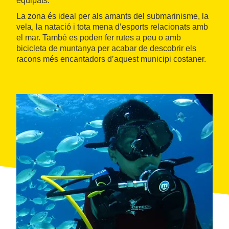
equipats.
La zona és ideal per als amants del submarinisme, la
vela, la natació i tota mena d’esports relacionats amb
el mar. També es poden fer rutes a peu o amb
bicicleta de muntanya per acabar de descobrir els
racons més encantadors d’aquest municipi costaner.