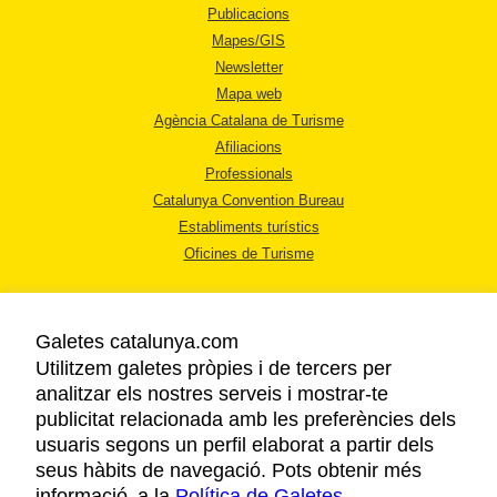
Publicacions
Mapes/GIS
Newsletter
Mapa web
Agència Catalana de Turisme
Afiliacions
Professionals
Catalunya Convention Bureau
Establiments turístics
Oficines de Turisme
Galetes catalunya.com
Utilitzem galetes pròpies i de tercers per
analitzar els nostres serveis i mostrar-te
AVÍS LEGAL
publicitat relacionada amb les preferències dels
POLÍTICA DE PRIVACITAT
usuaris segons un perfil elaborat a partir dels
COOKIES
seus hàbits de navegació. Pots obtenir més
informació a la
Política de Galetes
ACCESSIBILITAT
.