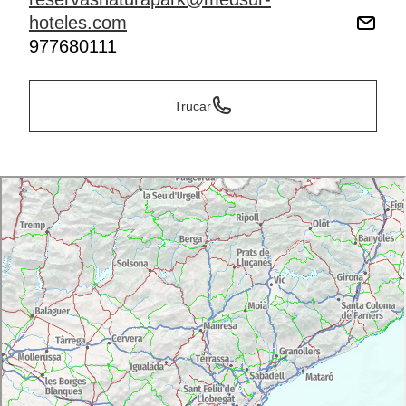
hoteles.com
977680111
Trucar