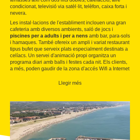
condicionat, televisió via satèl·lit, telèfon, caixa forta i
nevera.
Les instal·lacions de l'establiment inclouen una gran
cafeteria amb diversos ambients, saló de jocs i
piscines per a adults i per a nens
amb bar, para-sols
i hamaques. També ofereix un ampli i variat restaurant
tipus bufet que serveix plats especialment destinats a
celíacs. Un servei d'animació propi organitza un
programa diari amb balls i festes cada nit. Els clients,
a més, poden gaudir de la zona d'accés Wifi a Internet
gratuïtament.
Llegir més