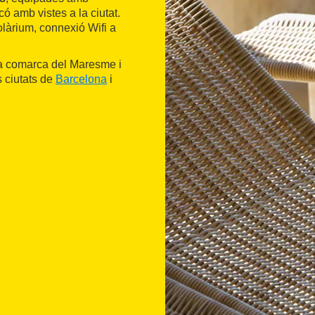
có amb vistes a la ciutat.
olàrium, connexió Wifi a
la comarca del Maresme i
s ciutats de
Barcelona
i