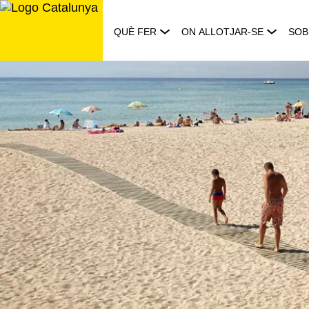
Saltar
al
QUÈ FER
ON ALLOTJAR-SE
SOB
contingut