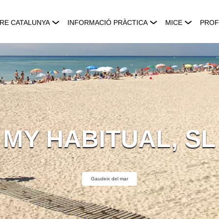
RE CATALUNYA
INFORMACIÓ PRÀCTICA
MICE
PROF
MY HABITUAL, SL
Gaudeix del mar