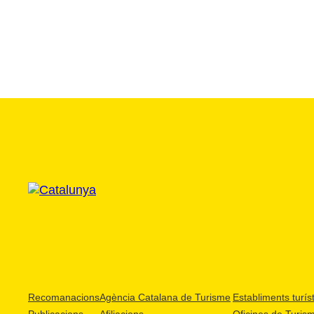
Recomanacions
Agència Catalana de Turisme
Establiments turíst