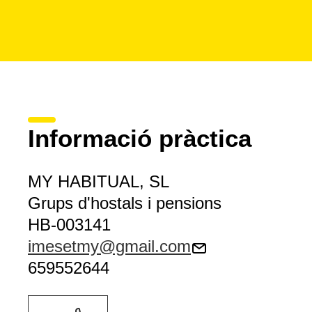
Informació pràctica
MY HABITUAL, SL
Grups d'hostals i pensions
HB-003141
imesetmy@gmail.com
659552644