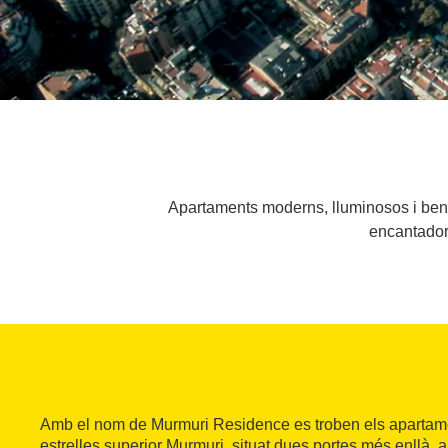
Apartaments moderns, lluminosos i ben eq
encantador
Amb el nom de Murmuri Residence es troben els apartamen
estrelles superior Murmuri, situat dues portes més enllà, 