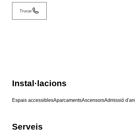
Trucar
Instal·lacions
Espais accessibles
Aparcaments
Ascensors
Admissió d'an
Serveis