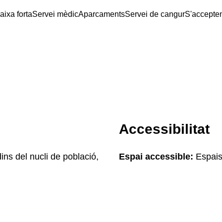
aixa forta
Servei mèdic
Aparcaments
Servei de cangur
S'accepten
Accessibilitat
ins del nucli de població,
Espai accessible:
Espais