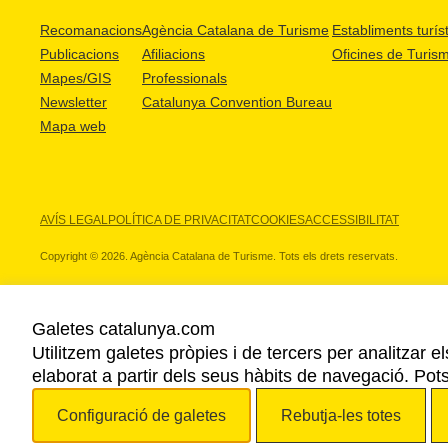
Recomanacions
Agència Catalana de Turisme
Establiments turíst
Publicacions
Afiliacions
Oficines de Turis
Mapes/GIS
Professionals
Newsletter
Catalunya Convention Bureau
Mapa web
AVÍS LEGAL
POLÍTICA DE PRIVACITAT
COOKIES
ACCESSIBILITAT
Copyright © 2026. Agència Catalana de Turisme. Tots els drets reservats.
Galetes catalunya.com
Utilitzem galetes pròpies i de tercers per analitzar e
ELS NOSTRES PARTNERS
elaborat a partir dels seus hàbits de navegació. Pot
Configuració de galetes
Rebutja-les totes