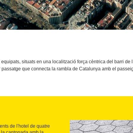
uipats, situats en una localització força cèntrica del barri de 
 passatge que connecta la rambla de Catalunya amb el passeig
ts de l'hotel de quatre
a la cantonada amb la