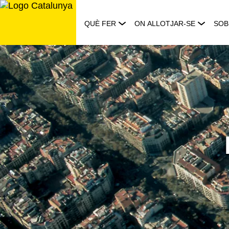
Saltar
al
QUÈ FER
ON ALLOTJAR-SE
SOB
contingut