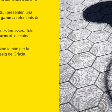
ts, i presenten una
ta gamma
i elements de
ues terrasses. Tots
Murmuri
, de cuina
 sinó també per la
sseig de Gràcia.