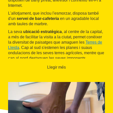
disposen de bany privat, televisor i connexió Wi-Fi a
Internet.
L'allotjament, que inclou l'esmorzar, disposa també
d'un
servei de bar-cafeteria
en un agradable local
amb taules de marbre.
La seva
ubicació estratègica
, al centre de la capital,
a més de facilitar la visita a la ciutat, permet conèixer
la diversitat de paisatges que amaguen les
Terres de
Lleida
. Cap al sud s'estenen les planes i suaus
ondulacions de les seves terres agrícoles, mentre que
cap al nord destaquen les seves imponents
massissos rocosos, ideals per gaudir de la natura i
Llegir més
d'alguns esports de muntanya com l'escalada i el vol
en parapent.