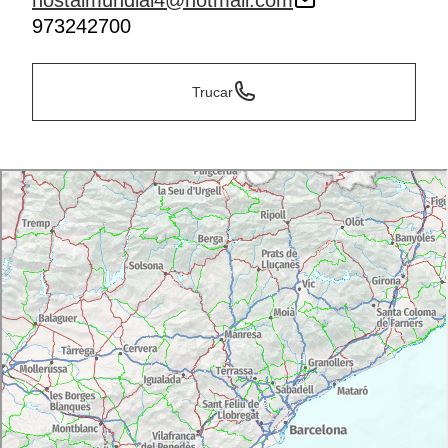
hostalmundial4@hotmail.com
973242700
Trucar