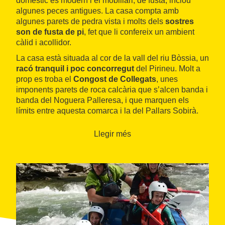
domèstic és modern i el mobiliari, de fusta, inclou
algunes peces antigues. La casa compta amb
algunes parets de pedra vista i molts dels
sostres
son de fusta de pi
, fet que li confereix un ambient
càlid i acollidor.
La casa està situada al cor de la vall del riu Bòssia, un
racó tranquil i poc concorregut
del Pirineu. Molt a
prop es troba el
Congost de Collegats
, unes
imponents parets de roca calcària que s’alcen banda i
banda del Noguera Palleresa, i que marquen els
límits entre aquesta comarca i la del Pallars Sobirà.
Es tracta d’un indret d’una gran bellesa, ideal per a
practicar-hi el senderisme i l’escalada.
Llegir més