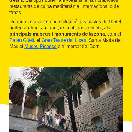
d'esmorzar tipus bufet i als voltants hi ha nombrosos
restaurants de cuina mediterrània, internacional o de
tapes.
Donada la seva cèntrica situació, els hostes de l'hotel
poden arribar caminant, en molt pocs minuts, als
principals museus i monuments de la zona
, com el
Palau Güell
, el
Gran Teatre del Liceu
, Santa Maria del
Mar, el
Museu Picasso
o el mercat del Born.