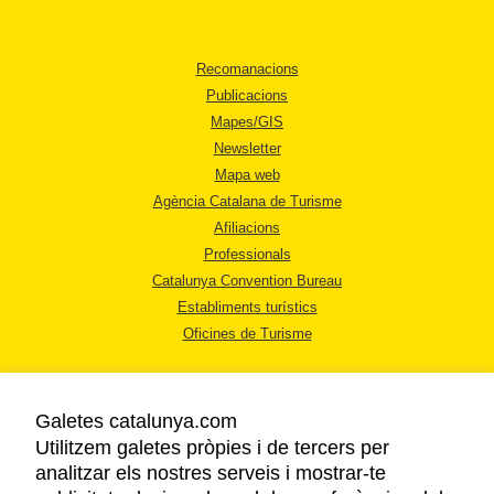
Recomanacions
Publicacions
Mapes/GIS
Newsletter
Mapa web
Agència Catalana de Turisme
Afiliacions
Professionals
Catalunya Convention Bureau
Establiments turístics
Oficines de Turisme
Galetes catalunya.com
Utilitzem galetes pròpies i de tercers per
analitzar els nostres serveis i mostrar-te
AVÍS LEGAL