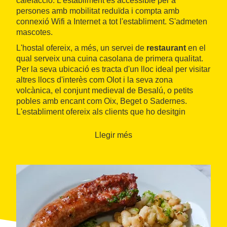
calefacció. L'establiment és accessible per a
persones amb mobilitat reduïda i compta amb
connexió Wifi a Internet a tot l'establiment. S'admeten
mascotes.
L'hostal ofereix, a més, un servei de
restaurant
en el
qual serveix una cuina casolana de primera qualitat.
Per la seva ubicació es tracta d'un lloc ideal per visitar
altres llocs d'interès com Olot i la seva zona
volcànica, el conjunt medieval de Besalú, o petits
pobles amb encant com Oix, Beget o Sadernes.
L'establiment ofereix als clients que ho desitgin
excursions guiades per la Garrotxa.
Llegir més