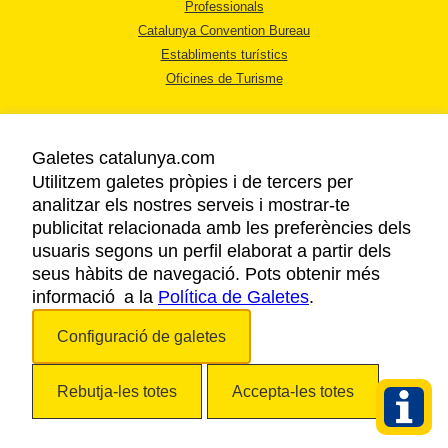
Professionals
Catalunya Convention Bureau
Establiments turístics
Oficines de Turisme
Galetes catalunya.com
Utilitzem galetes pròpies i de tercers per
analitzar els nostres serveis i mostrar-te
AVÍS LEGAL
publicitat relacionada amb les preferències dels
POLÍTICA DE PRIVACITAT
usuaris segons un perfil elaborat a partir dels
COOKIES
seus hàbits de navegació. Pots obtenir més
informació a la
Política de Galetes
ACCESSIBILITAT
.
Configuració de galetes
Copyright © 2026. Agència Catalana de Turisme. Tots els drets reservats.
Rebutja-les totes
Accepta-les totes