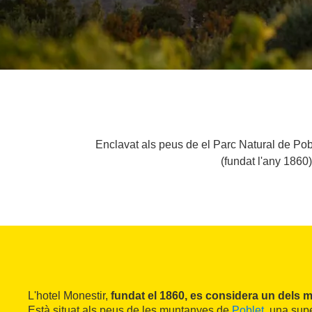
Enclavat als peus de el Parc Natural de Pob
(fundat l'any 1860)
L'hotel Monestir,
fundat el 1860, es considera un dels 
Està situat als peus de les muntanyes de
Poblet
, una supe