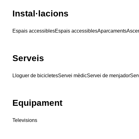
Instal·lacions
Espais accessibles
Espais accessibles
Aparcaments
Asce
Serveis
Lloguer de bicicletes
Servei mèdic
Servei de menjador
Ser
Equipament
Televisions