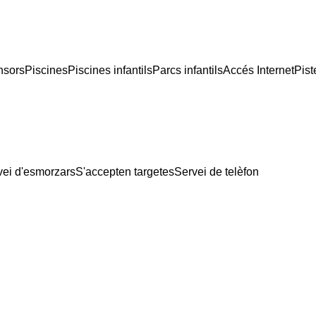
nsors
Piscines
Piscines infantils
Parcs infantils
Accés Internet
Pist
vei d'esmorzars
S'accepten targetes
Servei de telèfon