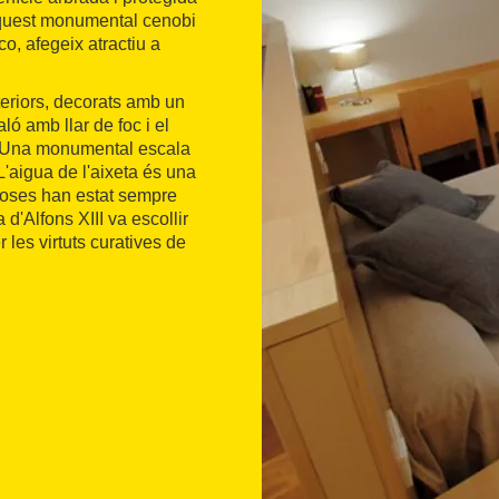
'aquest monumental cenobi
o, afegeix atractiu a
nteriors, decorats amb un
ó amb llar de foc i el
s. Una monumental escala
L'aigua de l'aixeta és una
ginoses han estat sempre
 d'Alfons XIII va escollir
les virtuts curatives de