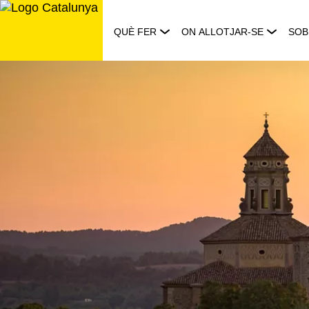
Saltar
al
QUÈ FER
ON ALLOTJAR-SE
SOB
contingut