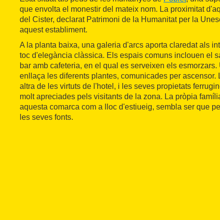
que envolta el monestir del mateix nom. La proximitat d
del Cister, declarat Patrimoni de la Humanitat per la Unesc
aquest establiment.
A la planta baixa, una galeria d'arcs aporta claredat als i
toc d'elegància clàssica. Els espais comuns inclouen el sal
bar amb cafeteria, en el qual es serveixen els esmorzar
enllaça les diferents plantes, comunicades per ascensor. 
altra de les virtuts de l'hotel, i les seves propietats ferru
molt apreciades pels visitants de la zona. La pròpia família
aquesta comarca com a lloc d'estiueig, sembla ser que per 
les seves fonts.