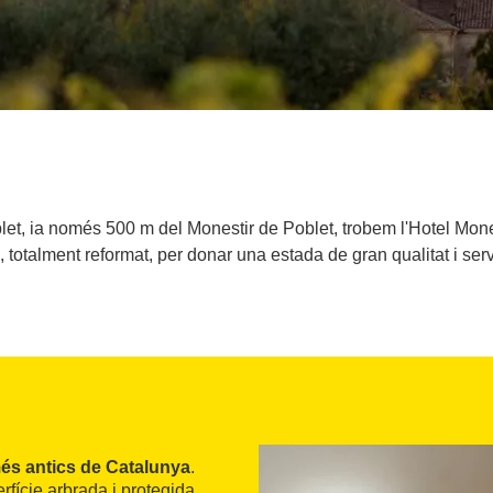
let, ia només 500 m del Monestir de Poblet, trobem l'Hotel Mone
, totalment reformat, per donar una estada de gran qualitat i serv
més antics de Catalunya
.
rfície arbrada i protegida