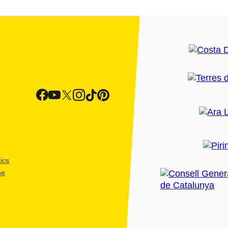
ics
me