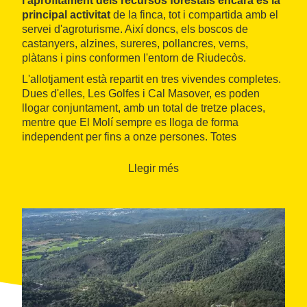
l'aprofitament dels recursos forestals encara és la
principal activitat
de la finca, tot i compartida amb el
servei d'agroturisme. Així doncs, els boscos de
castanyers, alzines, sureres, pollancres, verns,
plàtans i pins conformen l'entorn de Riudecòs.
L'allotjament està repartit en tres vivendes completes.
Dues d'elles, Les Golfes i Cal Masover, es poden
llogar conjuntament, amb un total de tretze places,
mentre que El Molí sempre es lloga de forma
independent per fins a onze persones. Totes
presenten una
decoració que combina els elements
rústics amb els moderns
, són molt acollidores i
Llegir més
tranquil·les.