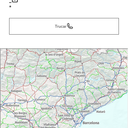
*
*
Trucar