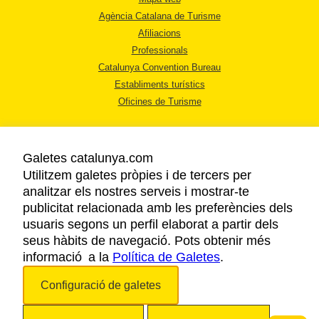
Agència Catalana de Turisme
Afiliacions
Professionals
Catalunya Convention Bureau
Establiments turístics
Oficines de Turisme
Galetes catalunya.com
Utilitzem galetes pròpies i de tercers per
analitzar els nostres serveis i mostrar-te
AVÍS LEGAL
publicitat relacionada amb les preferències dels
POLÍTICA DE PRIVACITAT
usuaris segons un perfil elaborat a partir dels
COOKIES
seus hàbits de navegació. Pots obtenir més
informació a la
Política de Galetes
ACCESSIBILITAT
.
Configuració de galetes
Copyright © 2026. Agència Catalana de Turisme. Tots els drets reservats.