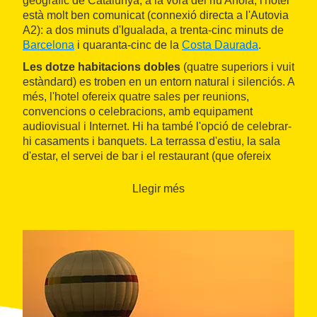
geogràfic de Catalunya, a la vora del riu Anoia, l'hotel
està molt ben comunicat (connexió directa a l'Autovia
A2): a dos minuts d'Igualada, a trenta-cinc minuts de
Barcelona
i quaranta-cinc de la
Costa Daurada
.
Les dotze habitacions dobles
(quatre superiors i vuit
estàndard) es troben en un entorn natural i silenciós. A
més, l'hotel ofereix quatre sales per reunions,
convencions o celebracions, amb equipament
audiovisual i Internet. Hi ha també l'opció de celebrar-
hi casaments i banquets. La terrassa d'estiu, la sala
d'estar, el servei de bar i el restaurant (que ofereix
cuina de mercat, moderna i de qualitat) completen els
serveis que ofereix un hotel que es caracteritza
Llegir més
sobretot per tenir encant i història.