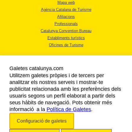
Mapa web
Agència Catalana de Turisme
Afiliacions
Professionals
Catalunya Convention Bureau
Establiments turístics
Oficines de Turisme
Galetes catalunya.com
Utilitzem galetes pròpies i de tercers per
analitzar els nostres serveis i mostrar-te
AVÍS LEGAL
publicitat relacionada amb les preferències dels
POLÍTICA DE PRIVACITAT
usuaris segons un perfil elaborat a partir dels
COOKIES
seus hàbits de navegació. Pots obtenir més
informació a la
Política de Galetes
ACCESSIBILITAT
.
Configuració de galetes
Copyright © 2026. Agència Catalana de Turisme. Tots els drets reservats.