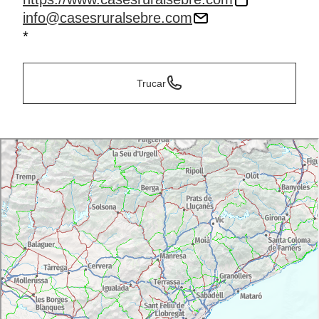
info@casesruralsebre.com
*
Trucar