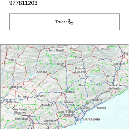
977811203
Trucar