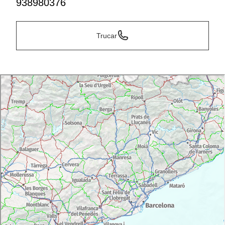
938980376
Trucar