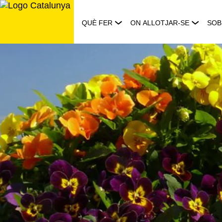
Saltar
al
QUÈ FER
ON ALLOTJAR-SE
SOB
contingut