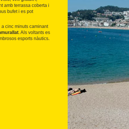
nt amb terrassa coberta i
pus bufet i es pot
a, a cinc minuts caminant
mmurallat
. Als voltants es
ombrosos esports nàutics.