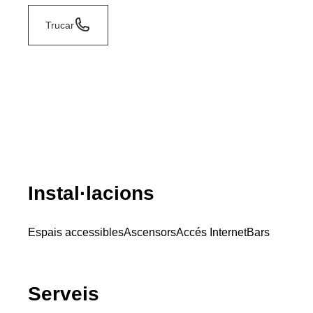
Trucar
Instal·lacions
Espais accessibles
Ascensors
Accés Internet
Bars
Serveis