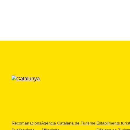
Recomanacions
Agència Catalana de Turisme
Establiments turíst