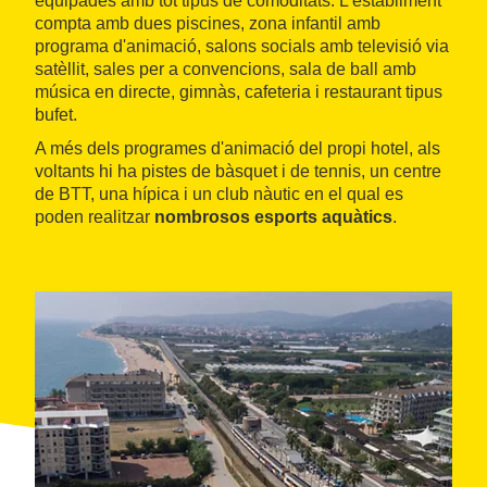
equipades amb tot tipus de comoditats. L'establiment
compta amb dues piscines, zona infantil amb
programa d'animació, salons socials amb televisió via
satèllit, sales per a convencions, sala de ball amb
música en directe, gimnàs, cafeteria i restaurant tipus
bufet.
A més dels programes d'animació del propi hotel, als
voltants hi ha pistes de bàsquet i de tennis, un centre
de BTT, una hípica i un club nàutic en el qual es
poden realitzar
nombrosos esports aquàtics
.