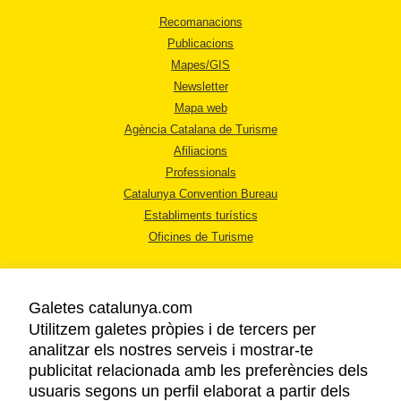
Recomanacions
Publicacions
Mapes/GIS
Newsletter
Mapa web
Agència Catalana de Turisme
Afiliacions
Professionals
Catalunya Convention Bureau
Establiments turístics
Oficines de Turisme
Galetes catalunya.com
Utilitzem galetes pròpies i de tercers per
analitzar els nostres serveis i mostrar-te
AVÍS LEGAL
publicitat relacionada amb les preferències dels
POLÍTICA DE PRIVACITAT
usuaris segons un perfil elaborat a partir dels