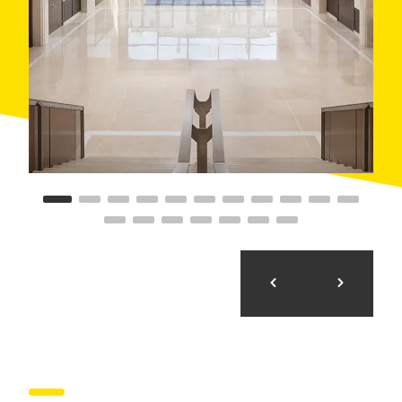
Melià Sitges combina perfectament la possibilitat de
realitzar qualsevol tipus d'esdeveniment
des de
dues a 1384 persones, gràcies a la flexibilitat i
característiques del centre de convencions que
compta amb 21 sales de reunions, totes renovades
adaptades i equipades, més de 1200 m² d'espai
d'exposició amb llum natural, i fàcil accessibilitat.
L'equip de l'hotel treballa amb motivació i passió per
aconseguir l'excel·lència en el tracte i servei amb el
client.