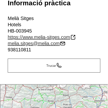
Informació pràctica
Melià Sitges
Hotels
HB-003945
https://www.melia-sitges.com
melia.sitges@melia.com
938110811
Trucar