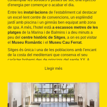
d'energia per començar o acabar el dia.
Entre les
instal·lacions
de l'establiment cal destacar
un excel·lent centre de convencions, un esplèndid
jardí amb piscina i un gimnàs ben equipat amb zona
de
spa
. A més, l'hotel està
a escassos metres de les
platges
de la Marina i de Balmins i a deu minuts a
peu del
centre històric de Sitges
, a on es pot visitar
el
Museu Romàntic
i el
Museu Cau Ferrat
.
Sitges és única i una de les poblacions amb l'encant
de la costa del mediterrani que conserva el seu
caràcter bohemi des de principis del segle XX. A
només vint minuts de l'
aeroport internacional de
Llegir més
Barcelona
i a trenta del centre de la capital comtal, la
seva ubicació és privilegiada i una de les raons per
les quals se la considera, tot i només tenir al voltant
de trenta mil habitants, com a segon destí clau a
Catalunya per al turisme de negocis, o MICE -
Meetings, incentives, congresses and events
(reunions, incentius, congressos i esdeveniments).