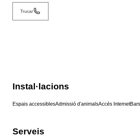
Trucar
Instal·lacions
Espais accessibles
Admissió d'animals
Accés Internet
Bar
Serveis