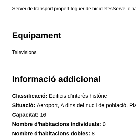
Servei de transport proper
Lloguer de bicicletes
Servei d'h
Equipament
Televisions
Informació addicional
Classificació:
Edificis d'interès històric
Situació:
Aeroport, A dins del nucli de població, Pla
Capacitat:
16
Nombre d'habitacions individuals:
0
Nombre d'habitacions dobles:
8