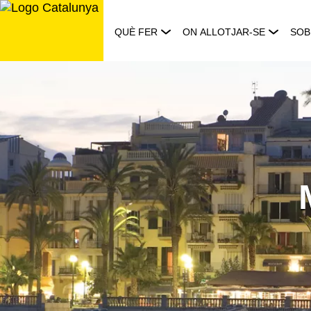
Saltar
al
QUÈ FER
ON ALLOTJAR-SE
SOB
contingut