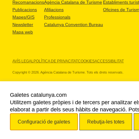
Recomanacions
Agència Catalana de Turisme
Establiments turíst
Publicacions
Afiliacions
Oficines de Turis
Mapes/GIS
Professionals
Newsletter
Catalunya Convention Bureau
Mapa web
AVÍS LEGAL
POLÍTICA DE PRIVACITAT
COOKIES
ACCESSIBILITAT
Copyright © 2026. Agència Catalana de Turisme. Tots els drets reservats.
Galetes catalunya.com
Utilitzem galetes pròpies i de tercers per analitzar e
ELS NOSTRES PARTNERS
elaborat a partir dels seus hàbits de navegació. Pot
Configuració de galetes
Rebutja-les totes