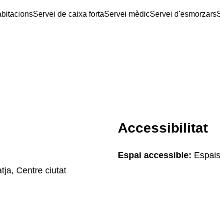
abitacions
Servei de caixa forta
Servei mèdic
Servei d'esmorzars
Accessibilitat
Espai accessible:
Espais
tja, Centre ciutat