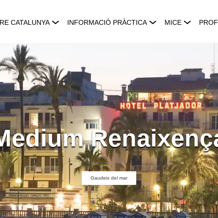
RE CATALUNYA
INFORMACIÓ PRÀCTICA
MICE
PROF
Medium Renaixenç
Gaudeix del mar