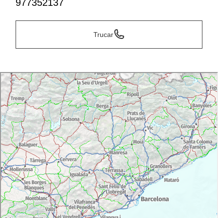
977352137
Trucar