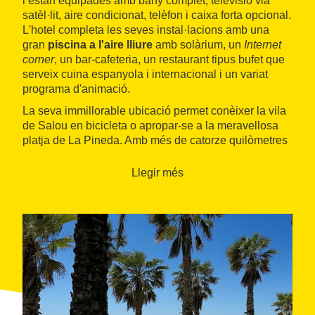
i estan equipades amb bany complet, televisió via
satèl·lit, aire condicionat, telèfon i caixa forta opcional.
L'hotel completa les seves instal·lacions amb una
gran
piscina a l'aire lliure
amb solàrium, un
Internet
corner
, un bar-cafeteria, un restaurant tipus bufet que
serveix cuina espanyola i internacional i un variat
programa d'animació.
La seva immillorable ubicació permet conèixer la vila
de Salou en bicicleta o apropar-se a la meravellosa
platja de La Pineda. Amb més de catorze quilòmetres
de façana marítima, a Salou es pot gaudir tant de
platges urbanes com de
cales protegides per
Llegir més
penya-segats
i amb boscos de pins, més tranquil·les
i allunyades.