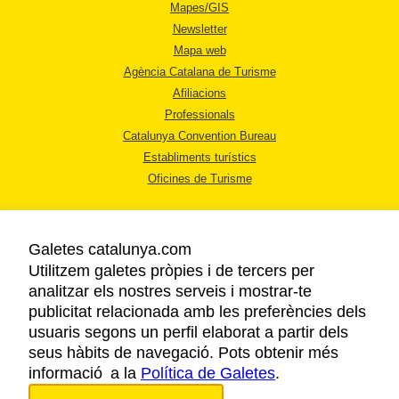
Mapes/GIS
Newsletter
Mapa web
Agència Catalana de Turisme
Afiliacions
Professionals
Catalunya Convention Bureau
Establiments turístics
Oficines de Turisme
Galetes catalunya.com
Utilitzem galetes pròpies i de tercers per
analitzar els nostres serveis i mostrar-te
AVÍS LEGAL
publicitat relacionada amb les preferències dels
POLÍTICA DE PRIVACITAT
usuaris segons un perfil elaborat a partir dels
COOKIES
seus hàbits de navegació. Pots obtenir més
informació a la
Política de Galetes
ACCESSIBILITAT
.