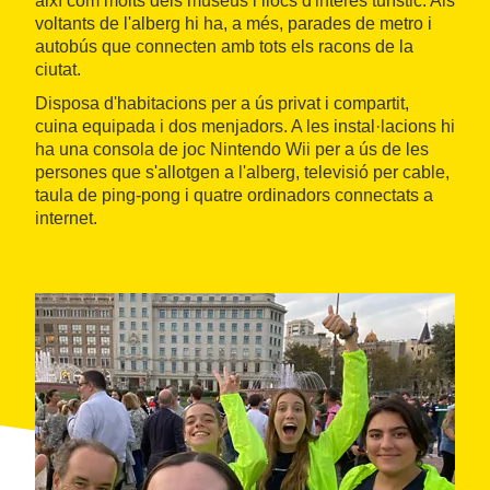
així com molts dels museus i llocs d'interès turístic. Als
voltants de l'alberg hi ha, a més, parades de metro i
autobús que connecten amb tots els racons de la
ciutat.
Disposa d'habitacions per a ús privat i compartit,
cuina equipada i dos menjadors. A les instal·lacions hi
ha una consola de joc Nintendo Wii per a ús de les
persones que s'allotgen a l'alberg, televisió per cable,
taula de ping-pong i quatre ordinadors connectats a
internet.