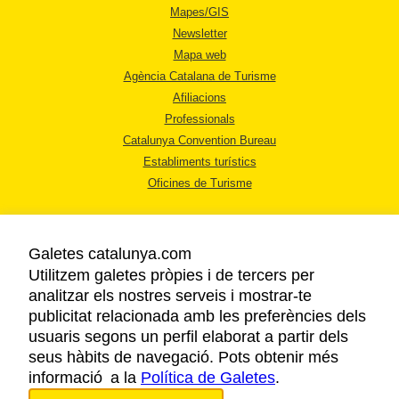
Mapes/GIS
Newsletter
Mapa web
Agència Catalana de Turisme
Afiliacions
Professionals
Catalunya Convention Bureau
Establiments turístics
Oficines de Turisme
Galetes catalunya.com
Utilitzem galetes pròpies i de tercers per
analitzar els nostres serveis i mostrar-te
AVÍS LEGAL
publicitat relacionada amb les preferències dels
POLÍTICA DE PRIVACITAT
usuaris segons un perfil elaborat a partir dels
COOKIES
seus hàbits de navegació. Pots obtenir més
informació a la
Política de Galetes
ACCESSIBILITAT
.