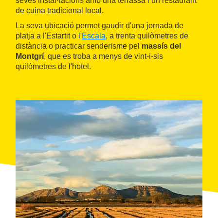
seves instal·lacions amb una terrassa i un restaurant
de cuina tradicional local.
La seva ubicació permet gaudir d'una jornada de
platja a l'Estartit o l'
Escala
, a trenta quilòmetres de
distància o practicar senderisme pel
massís del
Montgrí
, que es troba a menys de vint-i-sis
quilòmetres de l'hotel.