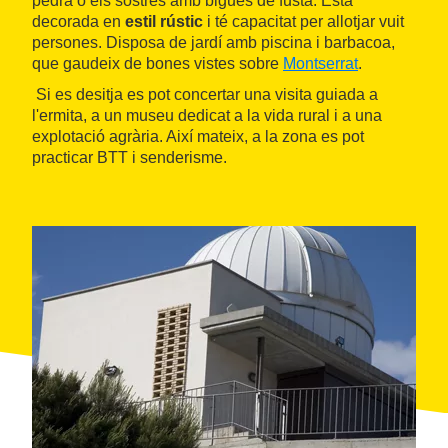
pedra o els sostres amb bigues de fusta. Està
decorada en
estil rústic
i té capacitat per allotjar vuit
persones. Disposa de jardí amb piscina i barbacoa,
que gaudeix de bones vistes sobre
Montserrat
.
Si es desitja es pot concertar una visita guiada a
l'ermita, a un museu dedicat a la vida rural i a una
explotació agrària. Així mateix, a la zona es pot
practicar BTT i senderisme.