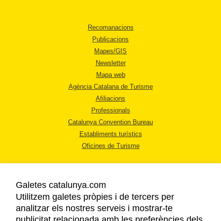
Recomanacions
Publicacions
Mapes/GIS
Newsletter
Mapa web
Agència Catalana de Turisme
Afiliacions
Professionals
Catalunya Convention Bureau
Establiments turístics
Oficines de Turisme
Galetes catalunya.com
Utilitzem galetes pròpies i de tercers per
analitzar els nostres serveis i mostrar-te
AVÍS LEGAL
publicitat relacionada amb les preferències dels