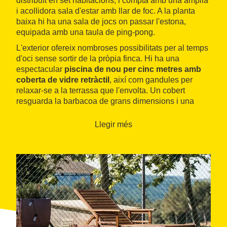
distribuït en set habitacions, i compta amb una àmplia
i acollidora sala d'estar amb llar de foc. A la planta
baixa hi ha una sala de jocs on passar l'estona,
equipada amb una taula de ping-pong.
L'exterior ofereix nombroses possibilitats per al temps
d'oci sense sortir de la pròpia finca. Hi ha una
espectacular
piscina de nou per cinc metres amb
coberta de vidre retràctil
, així com gandules per
relaxar-se a la terrassa que l'envolta. Un cobert
resguarda la barbacoa de grans dimensions i una
gran taula on fer àpats sense patir pel temps.
Llegir més