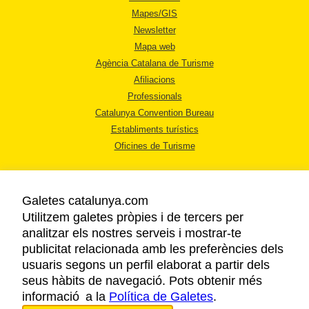
Mapes/GIS
Newsletter
Mapa web
Agència Catalana de Turisme
Afiliacions
Professionals
Catalunya Convention Bureau
Establiments turístics
Oficines de Turisme
Galetes catalunya.com
Utilitzem galetes pròpies i de tercers per
analitzar els nostres serveis i mostrar-te
AVÍS LEGAL
publicitat relacionada amb les preferències dels
POLÍTICA DE PRIVACITAT
usuaris segons un perfil elaborat a partir dels
COOKIES
seus hàbits de navegació. Pots obtenir més
informació a la
Política de Galetes
ACCESSIBILITAT
.