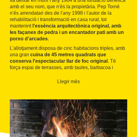
va deixar en morir l'any 1964 a una fundació benèfica
amb el seu nom, que n'és la propietària. Pep Torné
n'és arrendatari des de l'any 1998 i l'autor de la
rehabilitació i transformació en casa rural, tot
mantenint
l'essència arquitectònica original, amb
les façanes de pedra i un encantador pati amb un
porxo d'arcades
.
L'allotjament disposa de cinc habitacions triples, amb
una gran
cuina de 45 metres quadrats que
conserva l'espectacular llar de foc original
. Té
força espai de terrasses, amb taules, barbacoa i
pèrgola. A tocar de la casa hi ha el recinte de la
piscina i un parc infantil amb gronxadors. La finca està
Llegir més
dedicada a l'explotació agrícola, amb hort, vinya i
oliveres, i també té un corral amb gallines de raça
penedesenca.