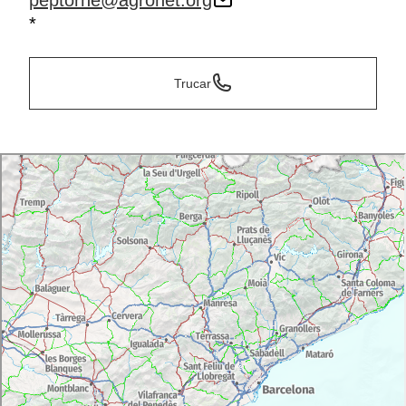
peptorne@agronet.org
*
Trucar