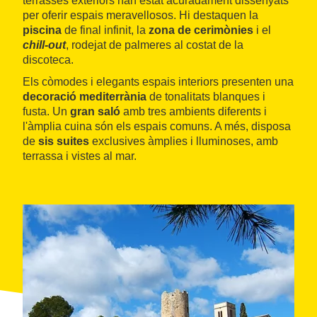
terrasses exteriors han estat acuradament dissenyats
per oferir espais meravellosos. Hi destaquen la
piscina
de final infinit, la
zona de cerimònies
i el
chill-out
, rodejat de palmeres al costat de la
discoteca.
Els còmodes i elegants espais interiors presenten una
decoració mediterrània
de tonalitats blanques i
fusta. Un
gran saló
amb tres ambients diferents i
l'àmplia cuina són els espais comuns. A més, disposa
de
sis suites
exclusives àmplies i lluminoses, amb
terrassa i vistes al mar.