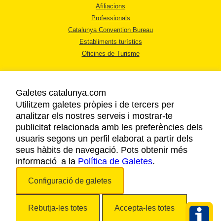
Afiliacions
Professionals
Catalunya Convention Bureau
Establiments turístics
Oficines de Turisme
Galetes catalunya.com
Utilitzem galetes pròpies i de tercers per
analitzar els nostres serveis i mostrar-te
AVÍS LEGAL
publicitat relacionada amb les preferències dels
POLÍTICA DE PRIVACITAT
usuaris segons un perfil elaborat a partir dels
COOKIES
seus hàbits de navegació. Pots obtenir més
informació a la
Política de Galetes
ACCESSIBILITAT
.
Configuració de galetes
Copyright © 2026. Agència Catalana de Turisme. Tots els drets reservats.
Rebutja-les totes
Accepta-les totes