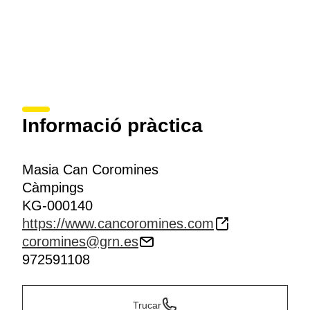
Informació pràctica
Masia Can Coromines
Càmpings
KG-000140
https://www.cancoromines.com
coromines@grn.es
972591108
Trucar