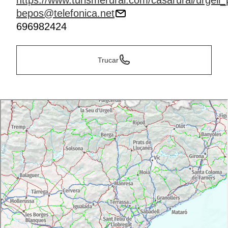
https://www.turismerural.com/casarural/urgell_
bepos@telefonica.net
696982424
Trucar