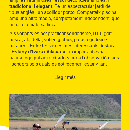
àmplies i lluminoses i estan decorades amb estil
tradicional i elegant
. Té un espectacular jardí de
tipus anglès i un acollidor porxo. Comparteix piscina
amb una altra masia, completament independent, que
hi ha a la mateixa finca.
Als voltants es pot practicar senderisme, BTT, golf,
pesca, ala delta, vol en globus, paracaigudisme i
parapent. Entre les visites més interessants destaca
l’
Estany d'Ivars i Vilasana
, un important espai
natural equipat amb miradors per a l'observació d'aus
i senders pels quals es pot recórrer l'estany tant
caminant com en bicicleta. La ciutat de Lleida està a
menys de mitja hora en cotxe.
Llegir més