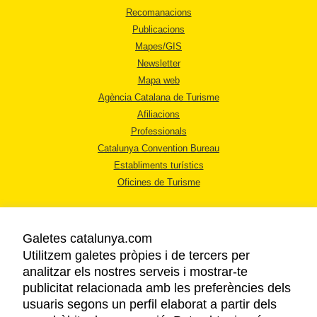
Recomanacions
Publicacions
Mapes/GIS
Newsletter
Mapa web
Agència Catalana de Turisme
Afiliacions
Professionals
Catalunya Convention Bureau
Establiments turístics
Oficines de Turisme
Galetes catalunya.com
Utilitzem galetes pròpies i de tercers per
analitzar els nostres serveis i mostrar-te
AVÍS LEGAL
publicitat relacionada amb les preferències dels
POLÍTICA DE PRIVACITAT
usuaris segons un perfil elaborat a partir dels