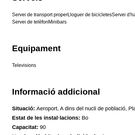
Servei de transport proper
Lloguer de bicicletes
Servei d'h
Servei de telèfon
Minibars
Equipament
Televisions
Informació addicional
Situació:
Aeroport, A dins del nucli de població, Pla
Estat de les instal·lacions:
Bo
Capacitat:
90