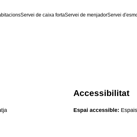
abitacions
Servei de caixa forta
Servei de menjador
Servei d'esm
Accessibilitat
tja
Espai accessible:
Espais