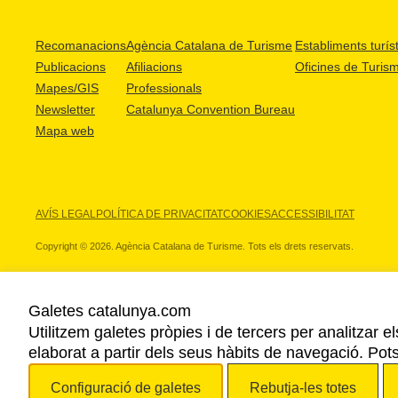
Recomanacions
Agència Catalana de Turisme
Establiments turíst
Publicacions
Afiliacions
Oficines de Turis
Mapes/GIS
Professionals
Newsletter
Catalunya Convention Bureau
Mapa web
AVÍS LEGAL
POLÍTICA DE PRIVACITAT
COOKIES
ACCESSIBILITAT
Copyright © 2026. Agència Catalana de Turisme. Tots els drets reservats.
Galetes catalunya.com
Utilitzem galetes pròpies i de tercers per analitzar e
ELS NOSTRES PARTNERS
elaborat a partir dels seus hàbits de navegació. Pot
Configuració de galetes
Rebutja-les totes