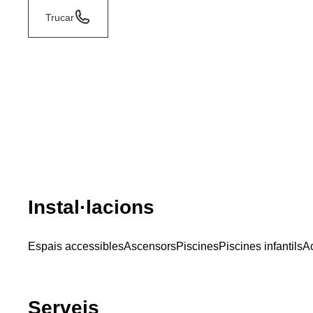
Trucar
Instal·lacions
Espais accessibles
Ascensors
Piscines
Piscines infantils
Ac
Serveis