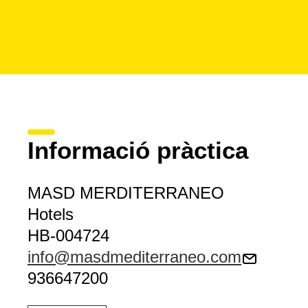
Informació pràctica
MASD MERDITERRANEO
Hotels
HB-004724
info@masdmediterraneo.com
936647200