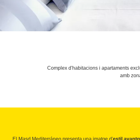
Complex d'habitacions i apartaments exclu
amb zona 
El Masd Mediterráneo presenta una imatge d'
estil avant