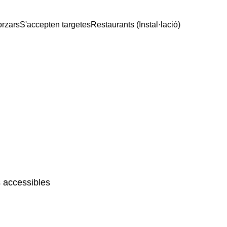
orzars
S'accepten targetes
Restaurants (Instal·lació)
 accessibles