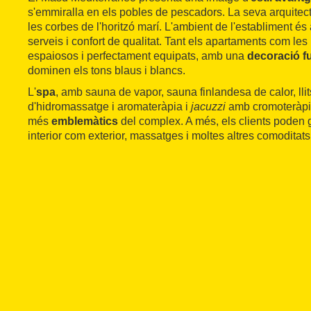
s'emmiralla en els pobles de pescadors. La seva arquitec
les corbes de l'horitzó marí. L'ambient de l'establiment és 
serveis i confort de qualitat. Tant els apartaments com le
espaiosos i perfectament equipats, amb una
decoració f
dominen els tons blaus i blancs.
L'
spa
, amb sauna de vapor, sauna finlandesa de calor, llit
d'hidromassatge i aromateràpia i
jacuzzi
amb cromoteràpi
més
emblemàtics
del complex. A més, els clients poden g
interior com exterior, massatges i moltes altres comoditats