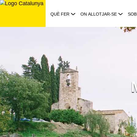
Saltar
al
QUÈ FER
ON ALLOTJAR-SE
SOB
contingut