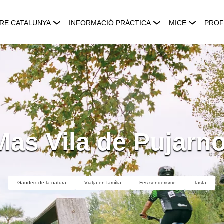
RE CATALUNYA
INFORMACIÓ PRÀCTICA
MICE
PROF
Mas Vila de Pujarno
Gaudeix de la natura
Viatja en família
Fes senderisme
Tasta