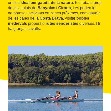
un lloc
ideal per gaudir de la natura
. Es troba a prop
de les ciutats de
Banyoles
i
Girona
, i es poden fer
nombroses activitats en zones pròximes, com gaudir
de les cales de la
Costa Brava
, visitar
pobles
medievals
propers o
rutes senderistes
diverses. Hi
ha granja i cavalls.