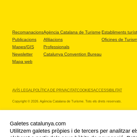
Recomanacions
Agència Catalana de Turisme
Establiments turíst
Publicacions
Afiliacions
Oficines de Turis
Mapes/GIS
Professionals
Newsletter
Catalunya Convention Bureau
Mapa web
AVÍS LEGAL
POLÍTICA DE PRIVACITAT
COOKIES
ACCESSIBILITAT
Copyright © 2026. Agència Catalana de Turisme. Tots els drets reservats.
Galetes catalunya.com
Utilitzem galetes pròpies i de tercers per analitzar e
ELS NOSTRES PARTNERS