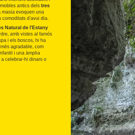
s mobles antics dels
tres
la masia evoquen una
 comoditats d'avui dia.
ès Natural de l'Estany
rdre, amb vistes al famós
spa i els boscos, hi ha
a més agradable, com
fantil i una àmplia
a celebrar-hi dinars o