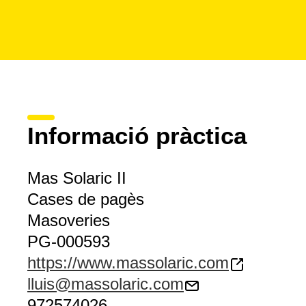
Informació pràctica
Mas Solaric II
Cases de pagès
Masoveries
PG-000593
https://www.massolaric.com
lluis@massolaric.com
972574026