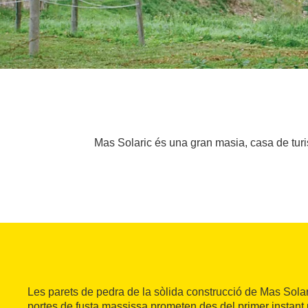
Mas Solaric és una gran masia, casa de tur
Les parets de pedra de la sòlida construcció de Mas Solaric
portes de fusta massissa prometen des del primer instant u