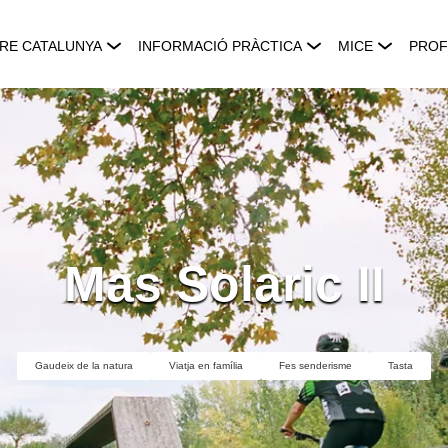
RE CATALUNYA
INFORMACIÓ PRÀCTICA
MICE
PROF
Mas Solaric II
Gaudeix de la natura
Viatja en família
Fes senderisme
Tasta