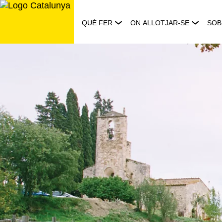
Saltar
al
QUÈ FER
ON ALLOTJAR-SE
SOB
contingut