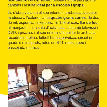
Montnegre i el Corredor
, respira natura pels quatre
cantons i resulta
ideal per a escoles i grups
.
És d'obra vista en el seu interior i arrebossat de color
maduixa a l'exterior, amb
quatre grans zones
: de dia,
de nit, esportiva i exteriors. Té 158 places,
llar de foc
al menjador i a la sala d'activitats, sala amb televisió i
DVD, i piscina, i al seu entorn s'hi pot fer tir amb arc,
rocòdrom, tirolina, futbolí humà,
paintball
, circuit en
quads o miniquads, rutes en BTT, rutes a peu i
passejada en rucs.