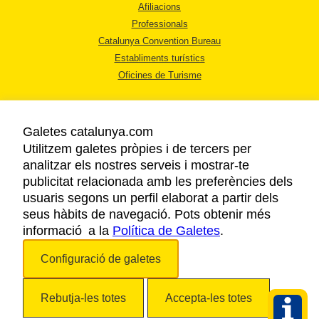
Afiliacions
Professionals
Catalunya Convention Bureau
Establiments turístics
Oficines de Turisme
Galetes catalunya.com
Utilitzem galetes pròpies i de tercers per
analitzar els nostres serveis i mostrar-te
AVÍS LEGAL
publicitat relacionada amb les preferències dels
POLÍTICA DE PRIVACITAT
usuaris segons un perfil elaborat a partir dels
COOKIES
seus hàbits de navegació. Pots obtenir més
informació a la
Política de Galetes
ACCESSIBILITAT
.
Configuració de galetes
Copyright © 2026. Agència Catalana de Turisme. Tots els drets reservats.
Rebutja-les totes
Accepta-les totes