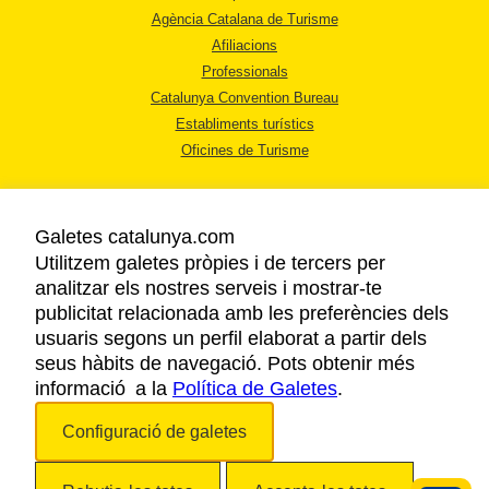
Agència Catalana de Turisme
Afiliacions
Professionals
Catalunya Convention Bureau
Establiments turístics
Oficines de Turisme
Galetes catalunya.com
Utilitzem galetes pròpies i de tercers per
analitzar els nostres serveis i mostrar-te
AVÍS LEGAL
publicitat relacionada amb les preferències dels
POLÍTICA DE PRIVACITAT
usuaris segons un perfil elaborat a partir dels
COOKIES
seus hàbits de navegació. Pots obtenir més
informació a la
Política de Galetes
ACCESSIBILITAT
.
Configuració de galetes
Copyright © 2026. Agència Catalana de Turisme. Tots els drets reservats.