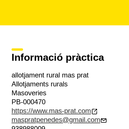
Informació pràctica
allotjament rural mas prat
Allotjaments rurals
Masoveries
PB-000470
https://www.mas-prat.com
maspratpenedes@gmail.com
938988009