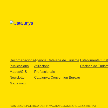
Recomanacions
Agència Catalana de Turisme
Establiments turíst
Publicacions
Afiliacions
Oficines de Turis
Mapes/GIS
Professionals
Newsletter
Catalunya Convention Bureau
Mapa web
AVÍS LEGAL
POLÍTICA DE PRIVACITAT
COOKIES
ACCESSIBILITAT