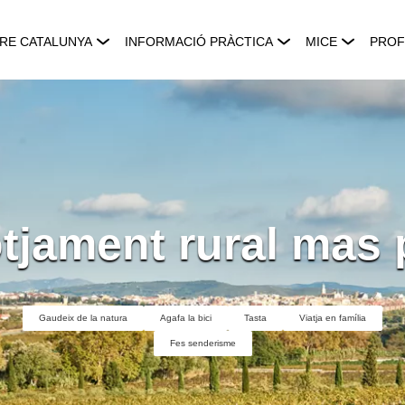
RE CATALUNYA
INFORMACIÓ PRÀCTICA
MICE
PROF
otjament rural mas 
Gaudeix de la natura
Agafa la bici
Tasta
Viatja en família
Fes senderisme