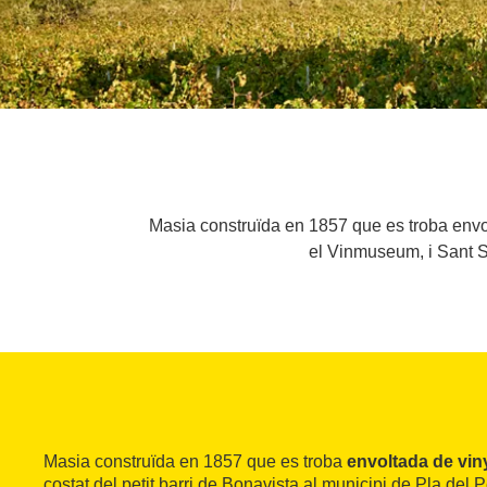
Masia construïda en 1857 que es troba envolt
el Vinmuseum, i Sant S
Masia construïda en 1857 que es troba
envoltada de viny
costat del petit barri de Bonavista al municipi de Pla del