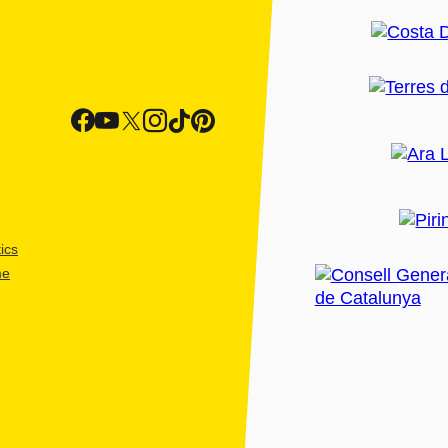
ics
me