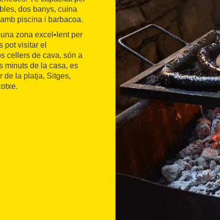
obles, dos banys, cuina
í amb piscina i barbacoa.
s una zona excel•lent per
 pot visitar el
 cellers de cava, són a
 minuts de la casa, es
 de la platja, Sitges,
cotxe.