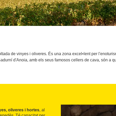
ada de vinyes i oliveres. És una zona excel•lent per l'enoturis
adurní d'Anoia, amb els seus famosos cellers de cava, són a q
es, oliveres i hortes
, al
 Penedès. Té capacitat per