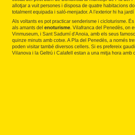
allotjar a vuit persones i disposa de quatre habitacions d
totalment equipada i saló-menjador. A l'exterior hi ha jard
Als voltants es pot practicar senderisme i cicloturisme. É
als amants del
enoturisme
. Vilafranca del Penedès, on es
Vinmuseum, i Sant Sadurní d'Anoia, amb els seus famosos
quinze minuts amb cotxe. A Pla del Penedès, a només tres
poden visitar també diversos cellers. Si es prefereix gaudir
Vilanova i la Geltrú i Calafell estan a una mitja hora amb 