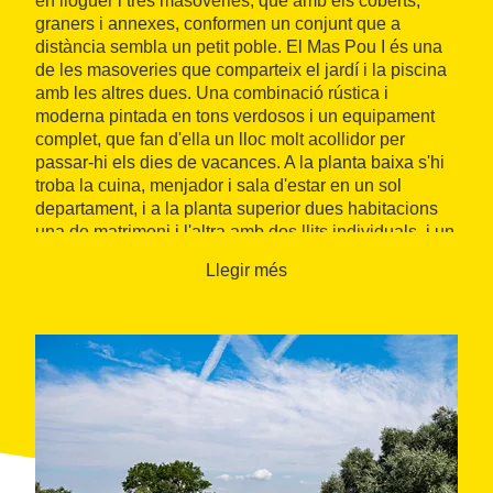
en lloguer i tres masoveries, que amb els coberts,
graners i annexes, conformen un conjunt que a
distància sembla un petit poble. El Mas Pou I és una
de les masoveries que comparteix el jardí i la piscina
amb les altres dues. Una combinació rústica i
moderna pintada en tons verdosos i un equipament
complet, que fan d'ella un lloc molt acollidor per
passar-hi els dies de vacances. A la planta baixa s'hi
troba la cuina, menjador i sala d'estar en un sol
departament, i a la planta superior dues habitacions
una de matrimoni i l'altra amb dos llits individuals, i un
bany.
Llegir més