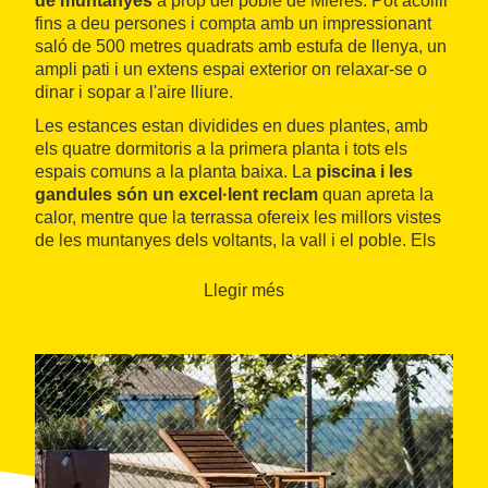
de muntanyes
a prop del poble de Mieres. Pot acollir
fins a deu persones i compta amb un impressionant
saló de 500 metres quadrats amb estufa de llenya, un
ampli pati i un extens espai exterior on relaxar-se o
dinar i sopar a l'aire lliure.
Les estances estan dividides en dues plantes, amb
els quatre dormitoris a la primera planta i tots els
espais comuns a la planta baixa. La
piscina i les
gandules són un excel·lent reclam
quan apreta la
calor, mentre que la terrassa ofereix les millors vistes
de les muntanyes dels voltants, la vall i el poble. Els
nens poden gaudir amb els jocs i joguines que hi ha a
la seva disposició, així com descobrir la vida de les
Llegir més
ovelles de la propietat.