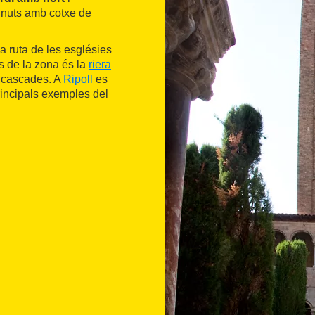
inuts amb cotxe de
 ruta de les esglésies
s de la zona és la
riera
 cascades. A
Ripoll
es
rincipals exemples del