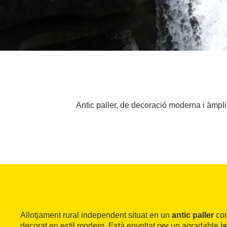
Antic paller, de decoració moderna i àmpl
Allotjament rural independent situat en un
antic paller
co
decorat en estil modern. Està envoltat per un agradable
j