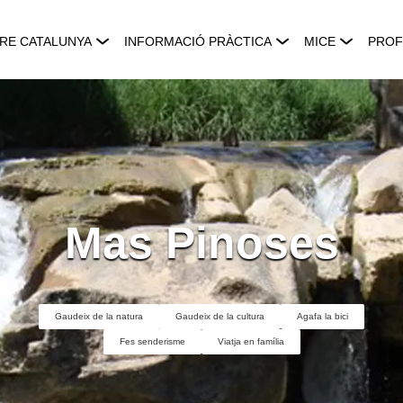
RE CATALUNYA
INFORMACIÓ PRÀCTICA
MICE
PROF
Mas Pinoses
Gaudeix de la natura
Gaudeix de la cultura
Agafa la bici
Fes senderisme
Viatja en família