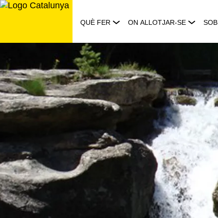
Saltar
al
QUÈ FER
ON ALLOTJAR-SE
SOB
contingut