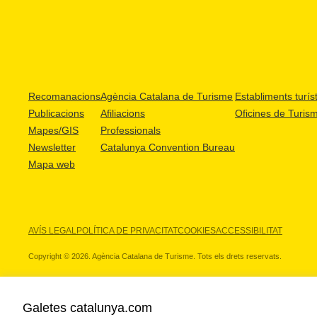
Recomanacions
Agència Catalana de Turisme
Establiments turíst
Publicacions
Afiliacions
Oficines de Turis
Mapes/GIS
Professionals
Newsletter
Catalunya Convention Bureau
Mapa web
AVÍS LEGAL
POLÍTICA DE PRIVACITAT
COOKIES
ACCESSIBILITAT
Copyright © 2026. Agència Catalana de Turisme. Tots els drets reservats.
Galetes catalunya.com