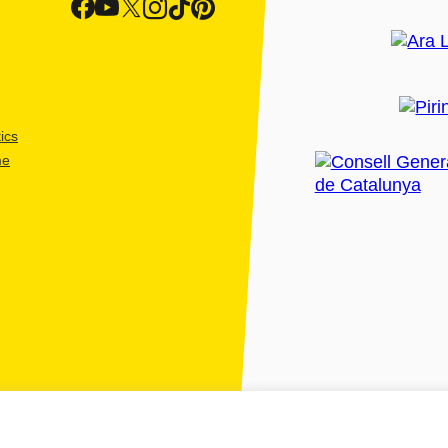
ics
me