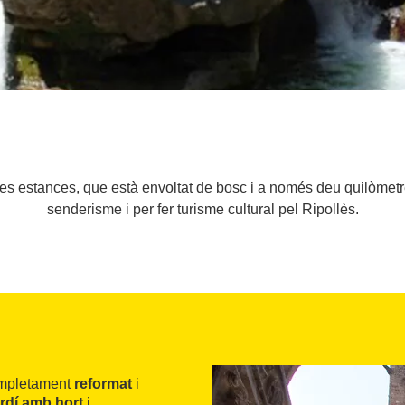
ies estances, que està envoltat de bosc i a només deu quilòmetre
senderisme i per fer turisme cultural pel Ripollès.
mpletament
reformat
i
ardí amb hort
i