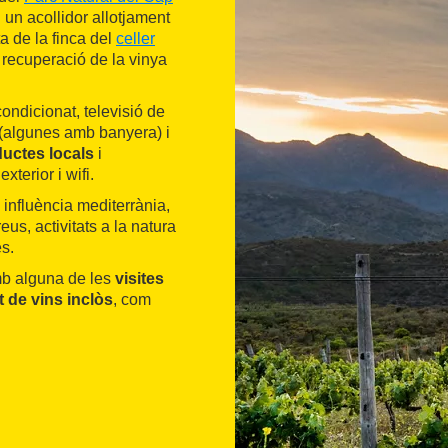
 un acollidor allotjament
ta de la finca del
celler
a recuperació de la vinya
condicionat, televisió de
 (algunes amb banyera) i
uctes locals
i
xterior i wifi.
 influència mediterrània,
eus, activitats a la natura
s.
mb alguna de les
visites
t de vins inclòs
, com