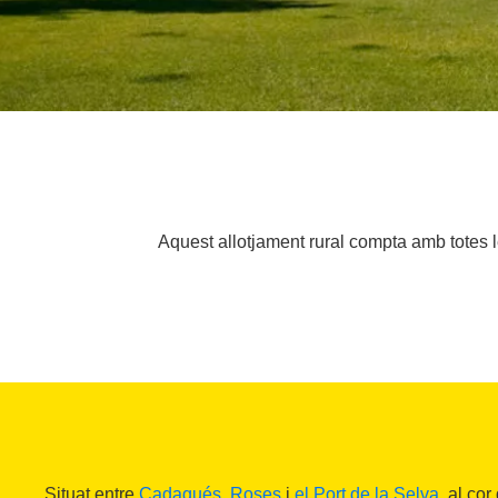
Aquest allotjament rural compta amb totes l
Situat entre
Cadaqués
,
Roses
i
el Port de la Selva
, al cor