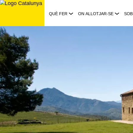
Saltar
al
QUÈ FER
ON ALLOTJAR-SE
SOB
contingut