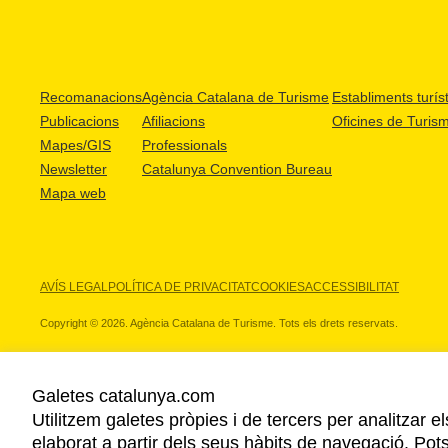
Recomanacions
Agència Catalana de Turisme
Establiments turíst
Publicacions
Afiliacions
Oficines de Turis
Mapes/GIS
Professionals
Newsletter
Catalunya Convention Bureau
Mapa web
AVÍS LEGAL
POLÍTICA DE PRIVACITAT
COOKIES
ACCESSIBILITAT
Copyright © 2026. Agència Catalana de Turisme. Tots els drets reservats.
Galetes catalunya.com
Utilitzem galetes pròpies i de tercers per analitzar e
ELS NOSTRES PARTNERS
elaborat a partir dels seus hàbits de navegació. Pot