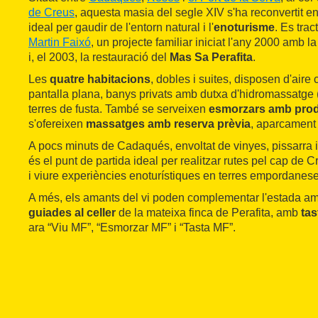
de Creus
, aquesta masia del segle XIV s'ha reconvertit en
ideal per gaudir de l'entorn natural i l'
enoturisme
. Es trac
Martin Faixó
, un projecte familiar iniciat l'any 2000 amb l
i, el 2003, la restauració del
Mas Sa Perafita
.
Les
quatre habitacions
, dobles i suites, disposen d'aire 
pantalla plana, banys privats amb dutxa d'hidromassatge
terres de fusta. També se serveixen
esmorzars amb prod
s'ofereixen
massatges amb reserva prèvia
, aparcament e
A pocs minuts de Cadaqués, envoltat de vinyes, pissarra i
és el punt de partida ideal per realitzar rutes pel cap de Cr
i viure experiències enoturístiques en terres empordanese
A més, els amants del vi poden complementar l'estada a
guiades al celler
de la mateixa finca de Perafita, amb
tas
ara “Viu MF”, “Esmorzar MF” i “Tasta MF”.