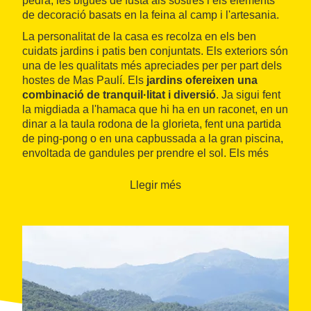
pedra, les bigues de fusta als sostres i els elements
de decoració basats en la feina al camp i l'artesania.
La personalitat de la casa es recolza en els ben
cuidats jardins i patis ben conjuntats. Els exteriors són
una de les qualitats més apreciades per per part dels
hostes de Mas Paulí. Els
jardins ofereixen una
combinació de tranquil·litat i diversió
. Ja sigui fent
la migdiada a l'hamaca que hi ha en un raconet, en un
dinar a la taula rodona de la glorieta, fent una partida
de ping-pong o en una capbussada a la gran piscina,
envoltada de gandules per prendre el sol. Els més
petits poden gaudir a la zona infantil, amb gronxadors
i tobogans.
Llegir més