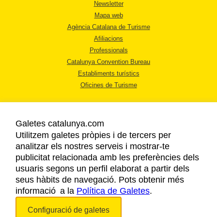
Newsletter
Mapa web
Agència Catalana de Turisme
Afiliacions
Professionals
Catalunya Convention Bureau
Establiments turístics
Oficines de Turisme
Galetes catalunya.com
Utilitzem galetes pròpies i de tercers per
analitzar els nostres serveis i mostrar-te
AVÍS LEGAL
publicitat relacionada amb les preferències dels
POLÍTICA DE PRIVACITAT
usuaris segons un perfil elaborat a partir dels
COOKIES
seus hàbits de navegació. Pots obtenir més
informació a la
Política de Galetes
ACCESSIBILITAT
.
Configuració de galetes