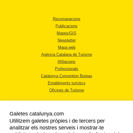
Recomanacions
Publicacions
Mapes/GIS
Newsletter
Mapa web
Agència Catalana de Turisme
Afiliacions
Professionals
Catalunya Convention Bureau
Establiments turístics
Oficines de Turisme
Galetes catalunya.com
Utilitzem galetes pròpies i de tercers per
analitzar els nostres serveis i mostrar-te
AVÍS LEGAL