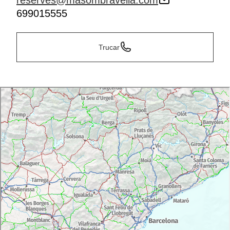
reserves@masombravella.com
699015555
Trucar