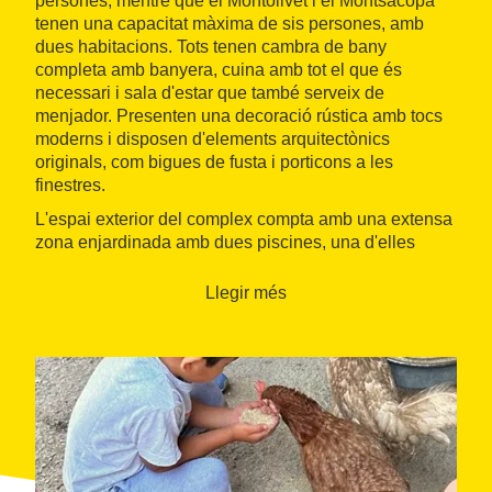
persones, mentre que el Montolivet i el Montsacopa
tenen una capacitat màxima de sis persones, amb
dues habitacions. Tots tenen cambra de bany
completa amb banyera, cuina amb tot el que és
necessari i sala d'estar que també serveix de
menjador. Presenten una decoració rústica amb tocs
moderns i disposen d'elements arquitectònics
originals, com bigues de fusta i porticons a les
finestres.
L'espai exterior del complex compta amb una extensa
zona enjardinada amb dues piscines, una d'elles
infantil, gandules i para-sols. També té una
granja
amb una gran diversitat d'animals que fan les delícies
Llegir més
dels més petits.
L'entorn de l'establiment és un escenari ideal per a la
pràctica d'
activitats a la natura
, com el senderisme,
les rutes en bicicleta o la caça de bolets en
temporada. La natura del voltant ofereix paisatges i
racons de gran bellesa, amb fagedes, rius, gorgs i
bones vistes. L'encantador i tranquil poble de
Mieres
està a 1 km de distància.