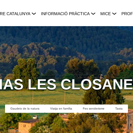
RE CATALUNYA
INFORMACIÓ PRÀCTICA
MICE
PROF
AS LES CLOSAN
Gaudeix de la natura
Viatja en família
Fes senderisme
Tasta