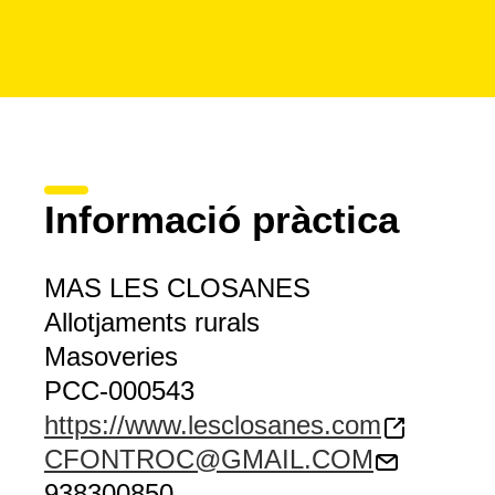
Informació pràctica
MAS LES CLOSANES
Allotjaments rurals
Masoveries
PCC-000543
https://www.lesclosanes.com
CFONTROC@GMAIL.COM
938300850