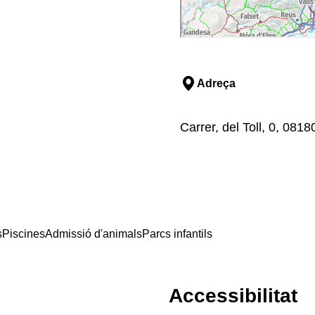
Adreça
Carrer, del Toll, 0, 081
s
Piscines
Admissió d'animals
Parcs infantils
Accessibilitat