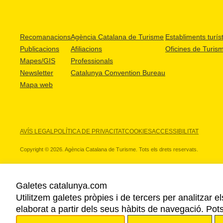
Recomanacions
Agència Catalana de Turisme
Establiments turíst
Publicacions
Afiliacions
Oficines de Turis
Mapes/GIS
Professionals
Newsletter
Catalunya Convention Bureau
Mapa web
AVÍS LEGAL
POLÍTICA DE PRIVACITAT
COOKIES
ACCESSIBILITAT
Copyright © 2026. Agència Catalana de Turisme. Tots els drets reservats.
Galetes catalunya.com
Utilitzem galetes pròpies i de tercers per analitzar e
ELS NOSTRES PARTNERS
elaborat a partir dels seus hàbits de navegació. Pot