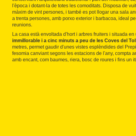
l'època i dotant-la de totes les comoditats. Disposa de vui
màxim de vint persones, i també es pot llogar una sala a
a trenta persones, amb porxo exterior i barbacoa, ideal pe
reunions.
La casa està envoltada d'hort i arbres fruiters i situada en
immillorable i a cinc minuts a peu de les Coves del Tol
metres, permet gaudir d'unes vistes esplèndides del Prep
fesomia canviant segons les estacions de l'any, compta 
amb encant, com baumes, riera, bosc de roures i fins un iti