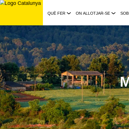
Saltar
al
QUÈ FER
ON ALLOTJAR-SE
SOB
contingut
M