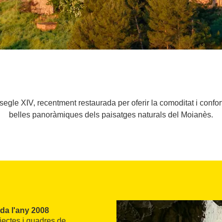
gle XIV, recentment restaurada per oferir la comoditat i confort
belles panoràmiques dels paisatges naturals del Moianès.
da l'any 2008
bjectes i quadres de