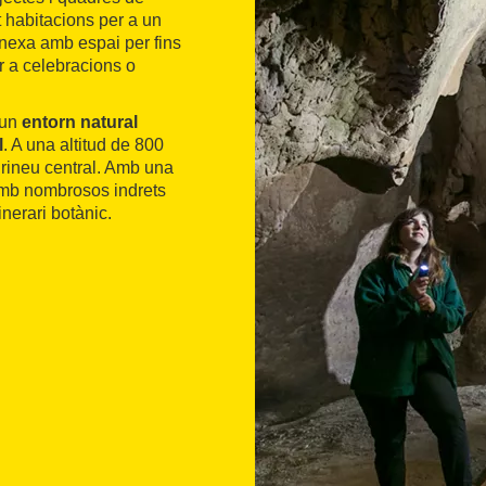
t habitacions per a un
nnexa amb espai per fins
r a celebracions o
 un
entorn natural
l
. A una altitud de 800
irineu central. Amb una
amb nombrosos indrets
nerari botànic.