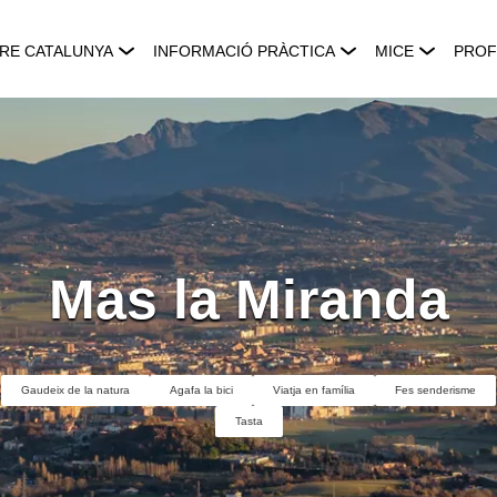
RE CATALUNYA
INFORMACIÓ PRÀCTICA
MICE
PROF
Mas la Miranda
Gaudeix de la natura
Agafa la bici
Viatja en família
Fes senderisme
Tasta