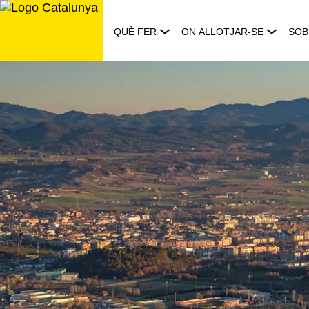
Saltar
al
QUÈ FER
ON ALLOTJAR-SE
SOB
contingut