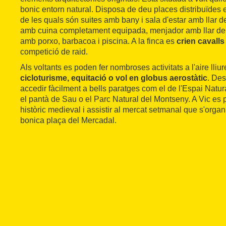
bonic entorn natural. Disposa de deu places distribuïdes 
de les quals són suites amb bany i sala d'estar amb llar 
amb cuina completament equipada, menjador amb llar de foc
amb porxo, barbacoa i piscina. A la finca es
crien cavalls
competició de raid.
Als voltants es poden fer nombroses activitats a l'aire lli
cicloturisme, equitació o vol en globus aerostàtic
. Des
accedir fàcilment a bells paratges com el de l'Espai Natu
el pantà de Sau o el Parc Natural del Montseny. A Vic es po
històric medieval i assistir al mercat setmanal que s'organ
bonica plaça del Mercadal.