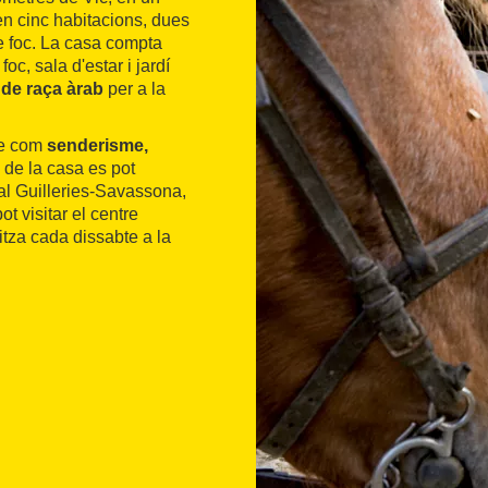
en cinc habitacions, dues
de foc. La casa compta
, sala d'estar i jardí
 de raça àrab
per a la
ure com
senderisme,
 de la casa es pot
ral Guilleries-Savassona,
t visitar el centre
itza cada dissabte a la