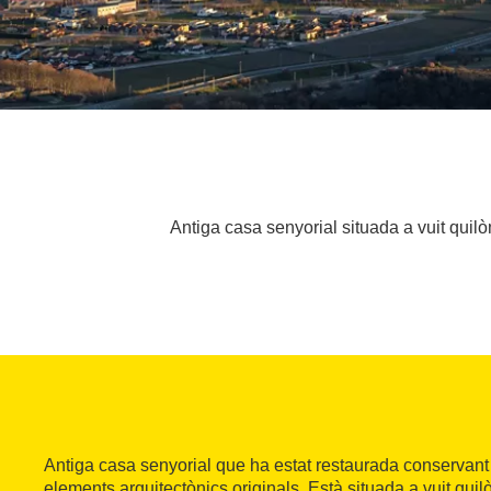
Antiga casa senyorial situada a vuit quilò
Antiga casa senyorial que ha estat restaurada conservant l
elements arquitectònics originals. Està situada a vuit qui