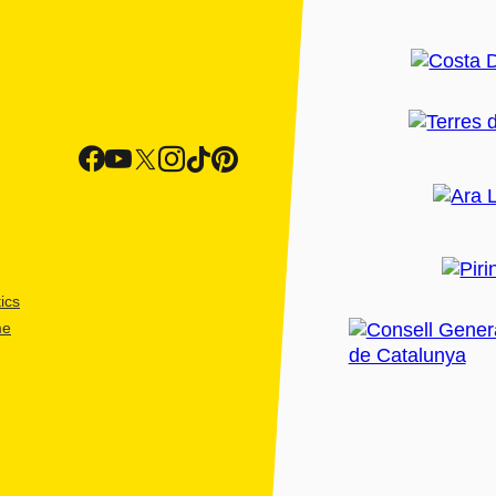
ics
me