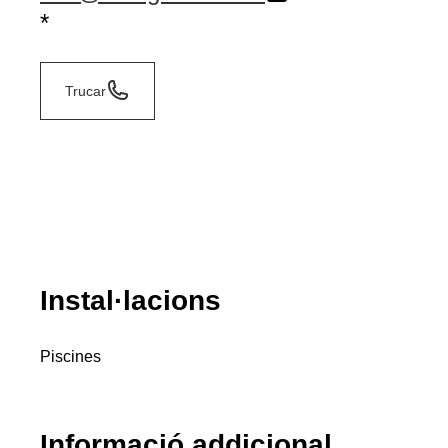
*
Trucar
Instal·lacions
Piscines
Informació addicional