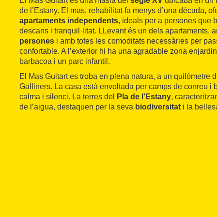
El Mas Guitart és una masia del
segle XV
ubicada en un t
de l’Estany. El mas, rehabilitat fa menys d’una dècada, of
apartaments independents
, ideals per a persones que
descans i tranquil·litat. LLevant és un dels apartaments, 
persones
i amb totes les comoditats necessàries per pas
confortable. A l’exterior hi ha una agradable zona enjar
barbacoa i un parc infantil.
El Mas Guitart es troba en plena natura, a un quilòmetre de
Galliners. La casa està envoltada per camps de conreu i 
calma i silenci. La terres del
Pla de l’Estany
, caracteritz
de l’aigua, destaquen per la seva
biodiversitat
i la belle