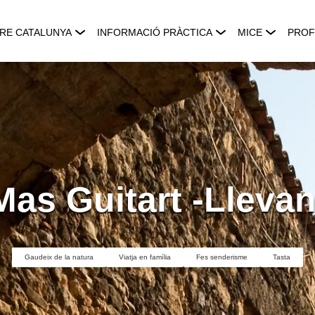
RE CATALUNYA
INFORMACIÓ PRÀCTICA
MICE
PROF
Mas Guitart -Llevan
Gaudeix de la natura
Viatja en família
Fes senderisme
Tasta