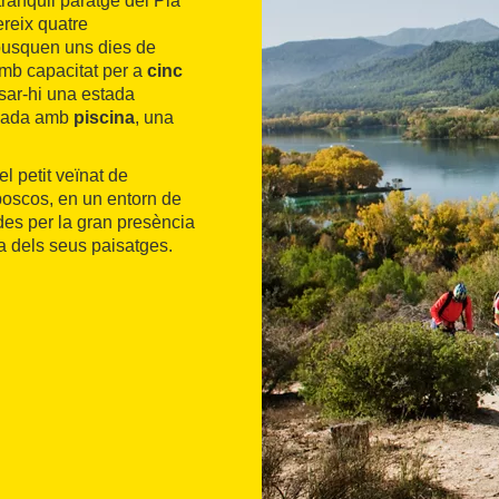
ranquil paratge del Pla
ereix quatre
 busquen uns dies de
amb capacitat per a
cinc
sar-hi una estada
dinada amb
piscina
, una
l petit veïnat de
boscos, en un entorn de
ades per la gran presència
sa dels seus paisatges.