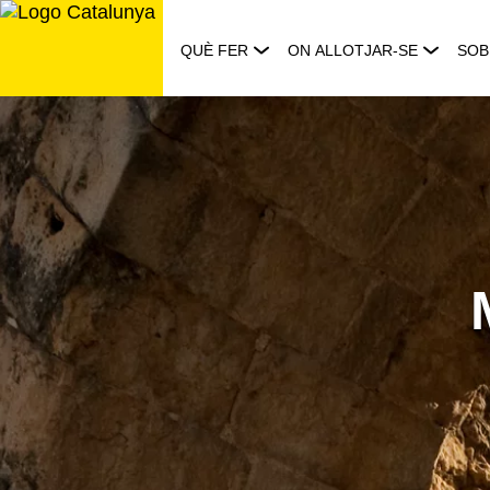
Saltar
al
QUÈ FER
ON ALLOTJAR-SE
SOB
contingut