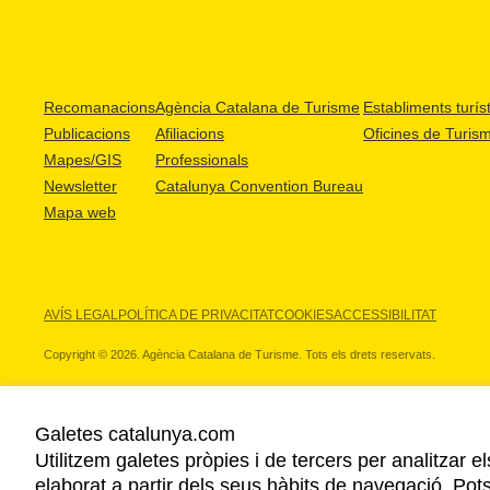
Recomanacions
Agència Catalana de Turisme
Establiments turíst
Publicacions
Afiliacions
Oficines de Turis
Mapes/GIS
Professionals
Newsletter
Catalunya Convention Bureau
Mapa web
AVÍS LEGAL
POLÍTICA DE PRIVACITAT
COOKIES
ACCESSIBILITAT
Copyright © 2026. Agència Catalana de Turisme. Tots els drets reservats.
Galetes catalunya.com
Utilitzem galetes pròpies i de tercers per analitzar e
ELS NOSTRES PARTNERS
elaborat a partir dels seus hàbits de navegació. Pot