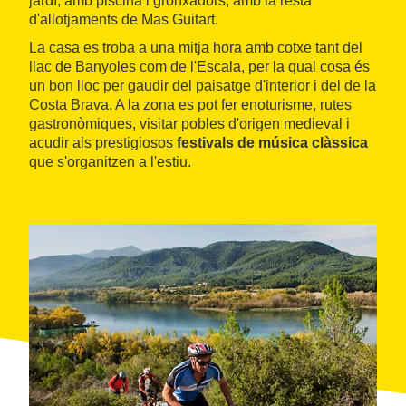
jardí, amb piscina i gronxadors, amb la resta
d'allotjaments de Mas Guitart.
La casa es troba a una mitja hora amb cotxe tant del
llac de Banyoles com de l'Escala, per la qual cosa és
un bon lloc per gaudir del paisatge d'interior i del de la
Costa Brava. A la zona es pot fer enoturisme, rutes
gastronòmiques, visitar pobles d'origen medieval i
acudir als prestigiosos
festivals de música clàssica
que s'organitzen a l'estiu.