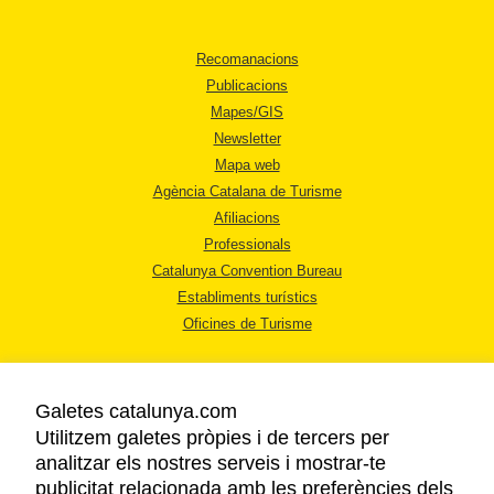
Recomanacions
Publicacions
Mapes/GIS
Newsletter
Mapa web
Agència Catalana de Turisme
Afiliacions
Professionals
Catalunya Convention Bureau
Establiments turístics
Oficines de Turisme
Galetes catalunya.com
Utilitzem galetes pròpies i de tercers per
analitzar els nostres serveis i mostrar-te
AVÍS LEGAL
publicitat relacionada amb les preferències dels