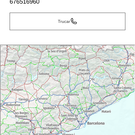
676516960
Trucar