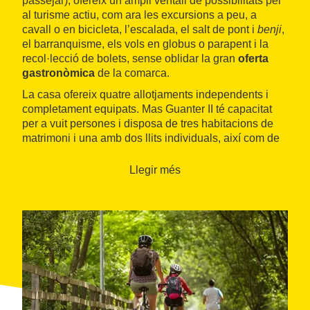
passejar), ofereix un ampli ventall de possibilitats per
al turisme actiu, com ara les excursions a peu, a
cavall o en bicicleta, l’escalada, el salt de pont i
benji
,
el barranquisme, els vols en globus o parapent i la
recol·lecció de bolets, sense oblidar la gran
oferta
gastronòmica
de la comarca.
La casa ofereix quatre allotjaments independents i
completament equipats. Mas Guanter II té capacitat
per a vuit persones i disposa de tres habitacions de
matrimoni i una amb dos llits individuals, així com de
dos banys, cuina, menjador i una sala d’estar amb
una àmplia llar de foc. A les seves instal·lacions
Llegir més
destaca el
jardí comunitari
amb barbacoa i mobles,
així com la possibilitat de
participar en l’activitat
agrícola i ramadera
de la casa.