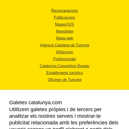
Recomanacions
Publicacions
Mapes/GIS
Newsletter
Mapa web
Agència Catalana de Turisme
Afiliacions
Professionals
Catalunya Convention Bureau
Establiments turístics
Oficines de Turisme
Galetes catalunya.com
Utilitzem galetes pròpies i de tercers per
analitzar els nostres serveis i mostrar-te
AVÍS LEGAL
publicitat relacionada amb les preferències dels
POLÍTICA DE PRIVACITAT