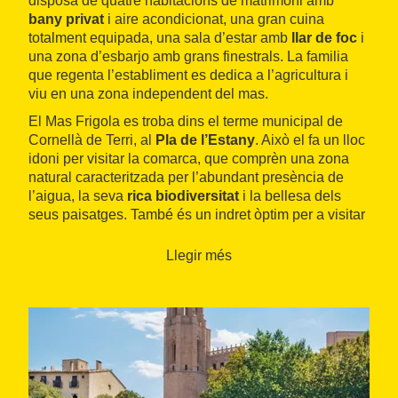
disposa de quatre habitacions de matrimoni amb
bany privat
i aire acondicionat, una gran cuina
totalment equipada, una sala d’estar amb
llar de foc
i
una zona d’esbarjo amb grans finestrals. La familia
que regenta l’establiment es dedica a l’agricultura i
viu en una zona independent del mas.
El Mas Frigola es troba dins el terme municipal de
Cornellà de Terri, al
Pla de l’Estany
. Això el fa un lloc
idoni per visitar la comarca, que comprèn una zona
natural caracteritzada per l’abundant presència de
l’aigua, la seva
rica biodiversitat
i la bellesa dels
seus paisatges. També és un indret òptim per a visitar
la ciutat de Girona i el seu patrimoni cultural.
Llegir més